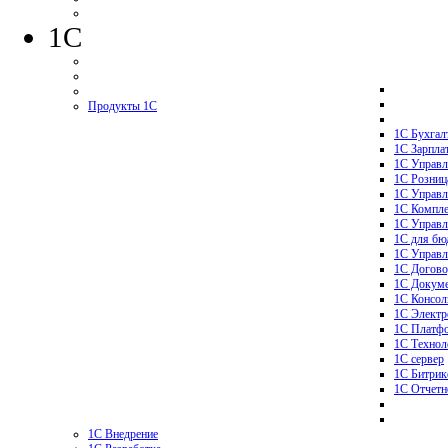
1C
Продукты 1С
1С Бухгал
1С Зарпла
1С Управл
1C Розниц
1С Управл
1С Компле
1С Управл
1С для бю
1С Управл
1С Догово
1С Докуме
1С Консол
1С Электр
1С Платф
1С Технол
1С сервер
1C Битрик
1С Отчетн
1С Внедрение