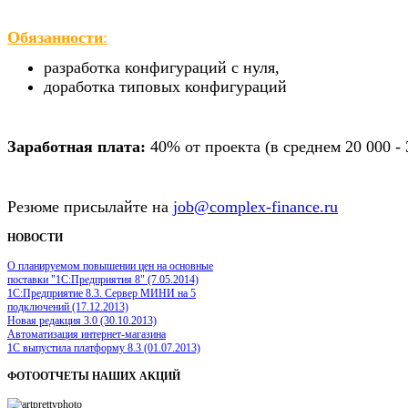
Обязанности
:
разработка конфигураций с нуля,
доработка типовых конфигураций
Заработная плата:
40% от проекта (в среднем 20 000 - 
Резюме присылайте на
job@complex-finance.ru
НОВОСТИ
О планируемом повышении цен на основные
поставки "1С:Предприятия 8" (7.05.2014)
1С:Предприятие 8.3. Сервер МИНИ на 5
подключений (17.12.2013)
Новая редакция 3.0 (30.10.2013)
Автоматизация интернет-магазина
1С выпустила платформу 8.3 (01.07.2013)
ФОТООТЧЕТЫ
НАШИХ АКЦИЙ