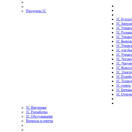
Продукты 1С
1С Бухгал
1С Зарпла
1С Управл
1C Розниц
1С Управл
1С Компле
1С Управл
1С для бю
1С Управл
1С Догово
1С Докуме
1С Консол
1С Электр
1С Платф
1С Технол
1С сервер
1C Битрик
1С Отчетн
1С Внедрение
1С Разработка
1С Обслуживание
Вопросы и ответы