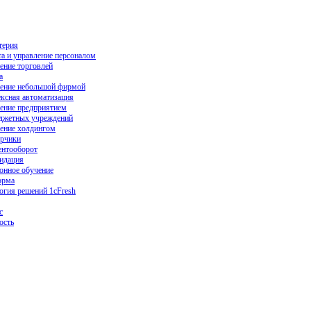
терия
та и управление персоналом
ение торговлей
а
ение небольшой фирмой
ксная автоматизация
ение предприятием
джетных учреждений
ение холдингом
рчики
нтооборот
идация
онное обучение
орма
огия решений 1cFresh
с
ость