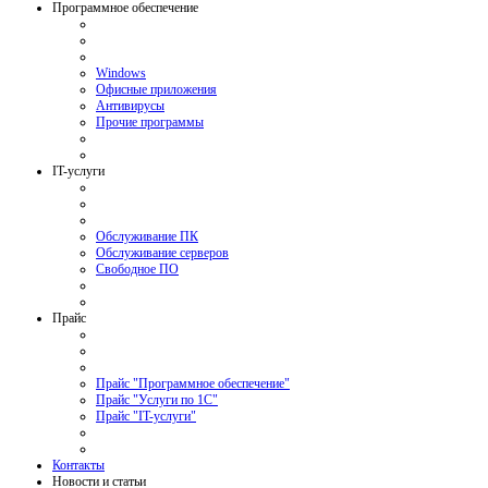
Программное обеспечение
Windows
Офисные приложения
Антивирусы
Прочие программы
IT-услуги
Обслуживание ПК
Обслуживание серверов
Свободное ПО
Прайс
Прайс "Программное обеспечение"
Прайс "Услуги по 1С"
Прайс "IT-услуги"
Контакты
Новости и статьи