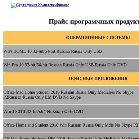
Прайс программных продук
ОПЕРАЦИОННЫЕ СИСТЕМЫ
WIN HOME 10 32-bit/64-bit Russian Russia Only USB
Win Pro 10 32-bit/64-bit Russian Russia Only USB
Russia
Only DVD
ОФИСНЫЕ ПРИЛОЖЕНИЯ
Office Mac Home Student 2016 Russian Russia Only Medialess No Skype
P2
Russian Russia Only EM DVD No Skype
Word 2013 32-bit/x64 Russian CEE DVD
Office Home and Student 2016 Win Russian Russia Only Mdls No Skype P2
Off Mac Home Business 1PK 2016 Russian Russia Only Medialess No Skype