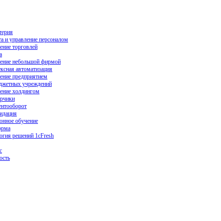
терия
та и управление персоналом
ение торговлей
а
ение небольшой фирмой
ксная автоматизация
ение предприятием
джетных учреждений
ение холдингом
рчики
нтооборот
идация
онное обучение
орма
огия решений 1cFresh
с
ость