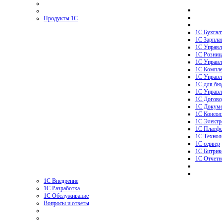
Продукты 1С
1С Бухгал
1С Зарпла
1С Управл
1C Розниц
1С Управл
1С Компле
1С Управл
1С для бю
1С Управл
1С Догово
1С Докуме
1С Консол
1С Электр
1С Платф
1С Технол
1С сервер
1C Битрик
1С Отчетн
1С Внедрение
1С Разработка
1С Обслуживание
Вопросы и ответы