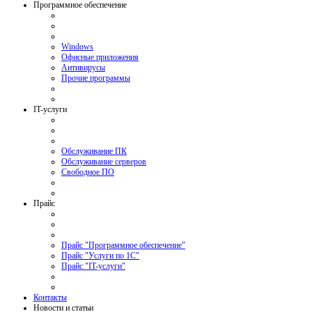
Программное обеспечение
Windows
Офисные приложения
Антивирусы
Прочие программы
IT-услуги
Обслуживание ПК
Обслуживание серверов
Свободное ПО
Прайс
Прайс "Программное обеспечение"
Прайс "Услуги по 1С"
Прайс "IT-услуги"
Контакты
Новости и статьи