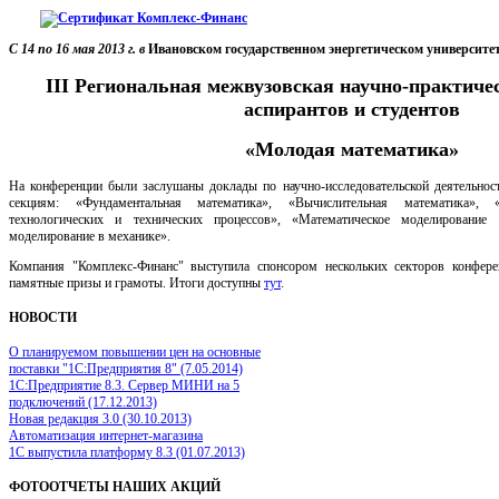
C 14 по 16 мая 2013 г. в
Ивановском государственном энергетическом университе
III Региональная межвузовская научно-практиче
аспирантов и студентов
«Молодая математика»
На конференции были заслушаны доклады по научно-исследовательской деятельнос
секциям: «Фундаментальная математика», «Вычислительная математика», «
технологических и технических процессов», «Математическое моделирование 
моделирование в механике».
Компания "Комплекс-Финанс" выступила спонсором нескольких секторов конфер
памятные призы и грамоты. Итоги доступны
тут
.
НОВОСТИ
О планируемом повышении цен на основные
поставки "1С:Предприятия 8" (7.05.2014)
1С:Предприятие 8.3. Сервер МИНИ на 5
подключений (17.12.2013)
Новая редакция 3.0 (30.10.2013)
Автоматизация интернет-магазина
1С выпустила платформу 8.3 (01.07.2013)
ФОТООТЧЕТЫ
НАШИХ АКЦИЙ