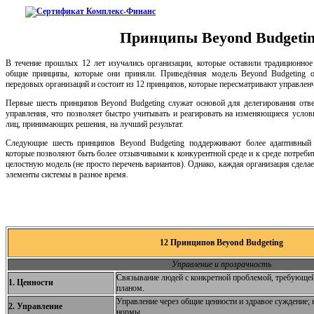
Принципы Beyond Budgeti
В течение прошлых 12 лет изучались организации, которые оставили традиционно
общие принципы, которые они приняли. Приведённая модель Beyond Budgeting о
передовых организаций и состоит из 12 принципов, которые пересматривают управлен
Первые шесть принципов Beyond Budgeting служат основой для делегирования отве
управления, что позволяет быстро учитывать и реагировать на изменяющиеся усло
лиц, принимающих решения, на лучший результат.
Следующие шесть принципов Beyond Budgeting поддерживают более адаптивный 
которые позволяют быть более отзывчивыми к конкурентной среде и к среде потреби
целостную модель (не просто перечень вариантов). Однако, каждая организация сдела
элементы системы в разное время.
12 Принципов Beyond Budgeting
Управление
и
прозрачность
Связывание людей с конкретной проблемой, требующей
1. Ценности
планом.
Управление через общие ценности и здравое суждение; 
2. Управление
нормы.