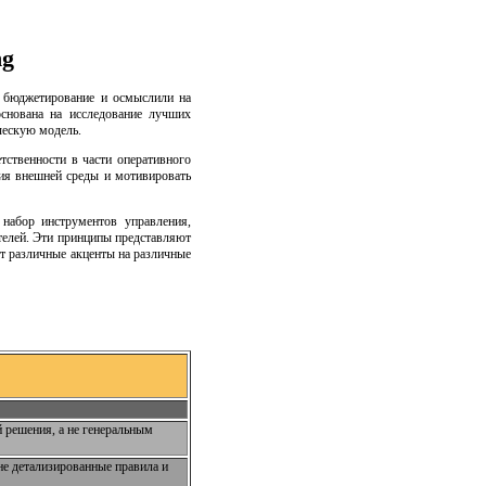
ng
е бюджетирование и осмыслили на
снована на исследование лучших
ческую модель.
тственности в части оперативного
вия внешней среды и мотивировать
набор инструментов управления,
телей. Эти принципы представляют
ет различные акценты на различные
 решения, а не генеральным
не детализированные правила и