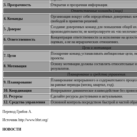
3. Прозрачность
Открытая и прозрачная информация.
Ответственные команды (лица)
Организация вокруг себя определённых доверенных к
4. Команды
свободой в принятии решений.
Создание доверенных команд для повышения общей их
5. Доверие
производительности; не контролируете их «по мелочам»
Концентрация ответственности за исполнение на целост
6. Ответственность
оценках, а не на иерархических отношениях.
Цели
и
мотивация
Поощрение команд устанавливать амбициозные цели, н
7. Цели
проекты.
Основу мотивации должны составлять относительные и
8. Мотивация
результатов.
Планирование и средства управления.
Планирование непрерывного и содержательного процесса
9. Планирование
на равные периоды (месяц, квартал, год).
10. Координация
Непрерывное динамическое взаимодействие без привя
11. Ресурсы
Сделайте ресурсы доступными и актуальными.
12. Средства управления
Основной контроль посредством быстрой и частой обра
Перевод Грибов А.
Источник http://www.bbrt.org/
НОВОСТИ