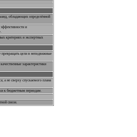
оманд, обладающих определённой
 эффективности и
.
ных критериях и экспертных
е превращать цели в неподвижные
 качественные характеристики
; а не сверху спускаемого плана
зки к бюджетным периодам.
тной связи.