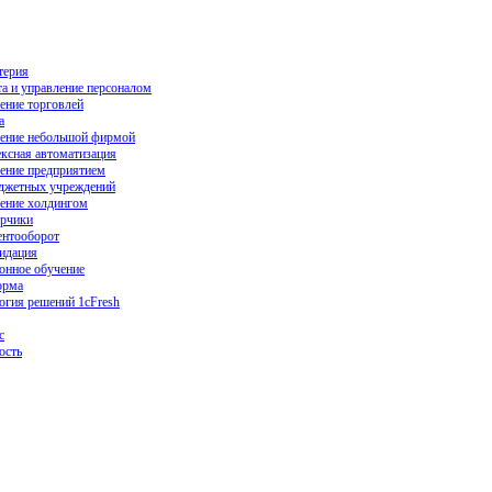
терия
та и управление персоналом
ение торговлей
а
ение небольшой фирмой
ксная автоматизация
ение предприятием
джетных учреждений
ение холдингом
рчики
нтооборот
идация
онное обучение
орма
огия решений 1cFresh
с
ость