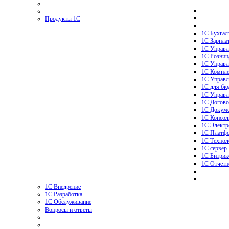
Продукты 1С
1С Бухгал
1С Зарпла
1С Управл
1C Розниц
1С Управл
1С Компле
1С Управл
1С для бю
1С Управл
1С Догово
1С Докуме
1С Консол
1С Электр
1С Платф
1С Технол
1С сервер
1C Битрик
1С Отчетн
1С Внедрение
1С Разработка
1С Обслуживание
Вопросы и ответы