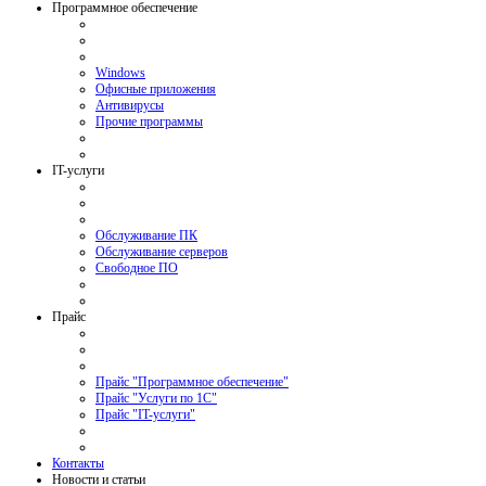
Программное обеспечение
Windows
Офисные приложения
Антивирусы
Прочие программы
IT-услуги
Обслуживание ПК
Обслуживание серверов
Свободное ПО
Прайс
Прайс "Программное обеспечение"
Прайс "Услуги по 1С"
Прайс "IT-услуги"
Контакты
Новости и статьи